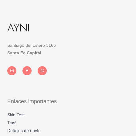
Santiago del Estero 3166
Santa Fe Capital
I
F
W
n
a
h
s
c
a
t
e
t
a
b
s
g
o
a
r
o
p
a
k
p
m
-
f
Enlaces importantes
Skin Test
Tips!
Detalles de envío