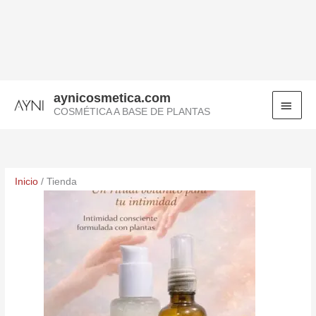
Ir
al
contenido
MEN
aynicosmetica.com
COSMÉTICA A BASE DE PLANTAS
PRI
Inicio
/ Tienda