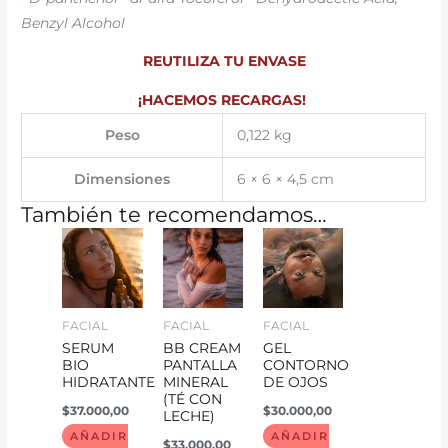
Benzyl Alcohol
REUTILIZA TU ENVASE
¡HACEMOS RECARGAS!
Peso
0,122 kg
Dimensiones
6 × 6 × 4,5 cm
También te recomendamos…
FACIAL
FACIAL
FACIAL
SERUM
BB CREAM
GEL
BIO
PANTALLA
CONTORNO
HIDRATANTE
MINERAL
DE OJOS
(TÉ CON
$
37.000,00
$
30.000,00
LECHE)
AÑADIR
AÑADIR
$
33.000,00