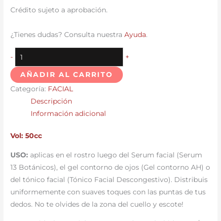
Crédito sujeto a aprobación.
¿Tienes dudas? Consulta nuestra
Ayuda
.
-
+
AÑADIR AL CARRITO
Categoría:
FACIAL
Descripción
Información adicional
Vol:
50cc
USO:
aplicas en el rostro luego del Serum facial (Serum
13 Botánicos), el gel contorno de ojos (Gel contorno AH) o
del tónico facial (Tónico Facial Descongestivo). Distribuis
uniformemente con suaves toques con las puntas de tus
dedos. No te olvides de la zona del cuello y escote!