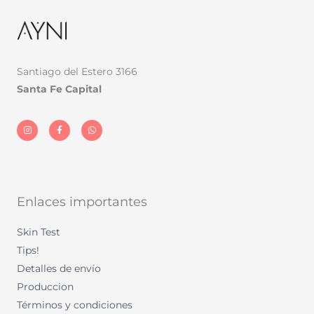
Santiago del Estero 3166
Santa Fe Capital
I
F
W
n
a
h
s
c
a
t
e
t
a
b
s
g
o
a
r
o
p
a
k
p
m
-
f
Enlaces importantes
Skin Test
Tips!
Detalles de envío
Produccion
Términos y condiciones