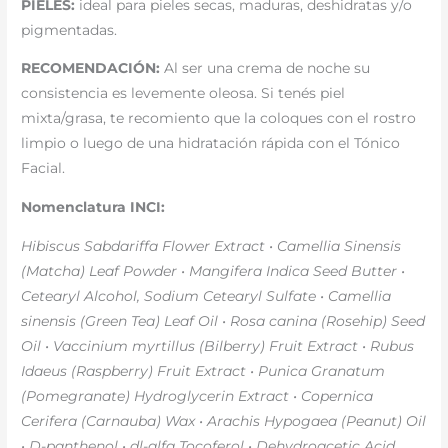
PIELES:
ideal para pieles secas, maduras, deshidratas y/o
pigmentadas.
RECOMENDACIÓN:
Al ser una crema de noche su
consistencia es levemente oleosa. Si tenés piel
mixta/grasa, te recomiento que la coloques con el rostro
limpio o luego de una hidratación rápida con el Tónico
Facial.
Nomenclatura INCI:
Hibiscus Sabdariffa Flower Extract • Camellia Sinensis
(Matcha) Leaf Powder • Mangifera Indica Seed Butter •
Cetearyl Alcohol, Sodium Cetearyl Sulfate • Camellia
sinensis (Green Tea) Leaf Oil • Rosa canina (Rosehip) Seed
Oil • Vaccinium myrtillus (Bilberry) Fruit Extract • Rubus
Idaeus (Raspberry) Fruit Extract • Punica Granatum
(Pomegranate) Hydroglycerin Extract • Copernica
Cerifera (Carnauba) Wax • Arachis Hypogaea (Peanut) Oil
• D-panthenol • dl-alfa Tocoferol • Dehydroacetic Acid,