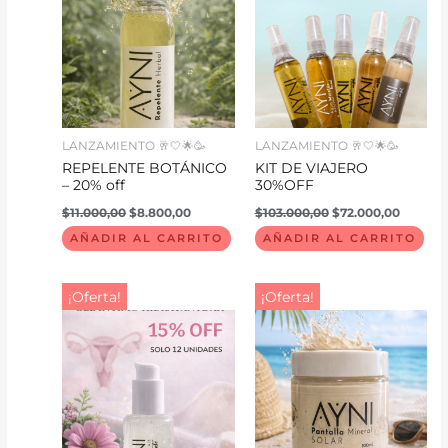
$11.000,00.
$8.800,00.
$103.000,00.
$72.000
LANZAMIENTO 🥂🤍🌟🥳
LANZAMIENTO 🥂🤍🌟🥳
REPELENTE BOTÁNICO
KIT DE VIAJERO
– 20% off
30%OFF
$
11.000,00
$
8.800,00
$
103.000,00
$
72.000,00
AÑADIR AL CARRITO
AÑADIR AL CARRITO
El
El
El
El
¡Oferta!
¡Oferta!
precio
precio
precio
precio
original
actual
original
actual
era:
es:
era:
es:
$42.000,00.
$35.000,00.
$40.000,00.
$26.000,