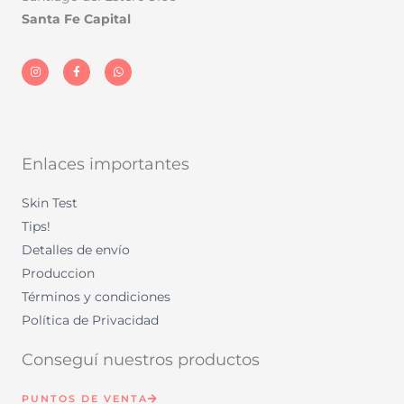
Santa Fe Capital
I
F
W
n
a
h
s
c
a
t
e
t
a
b
s
g
o
a
r
o
p
a
k
p
m
-
f
Enlaces importantes
Skin Test
Tips!
Detalles de envío
Produccion
Términos y condiciones
Política de Privacidad
Conseguí nuestros productos
PUNTOS DE VENTA