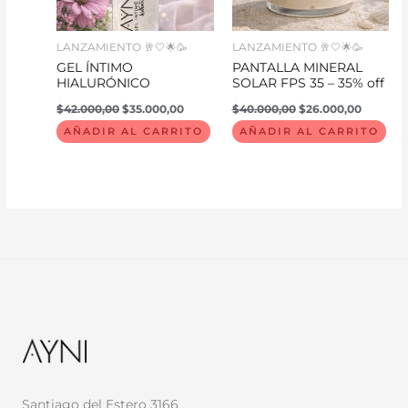
LANZAMIENTO 🥂🤍🌟🥳
LANZAMIENTO 🥂🤍🌟🥳
GEL ÍNTIMO
PANTALLA MINERAL
HIALURÓNICO
SOLAR FPS 35 – 35% off
$
42.000,00
$
35.000,00
$
40.000,00
$
26.000,00
AÑADIR AL CARRITO
AÑADIR AL CARRITO
Santiago del Estero 3166