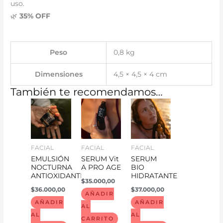
uso.
🌿
35% OFF
Peso
0,8 kg
Dimensiones
4,5 × 4,5 × 4 cm
También te recomendamos…
FACIAL
FACIAL
FACIAL
EMULSIÓN
SERUM Vit
SERUM
NOCTURNA
A PRO AGE
BIO
ANTIOXIDANTE
HIDRATANTE
$
35.000,00
$
36.000,00
$
37.000,00
AÑADIR
AÑADIR
AÑADIR
AL
AL
AL
CARRITO